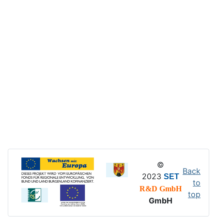
©
Back
2023
SET
to
R&D GmbH
top
GmbH