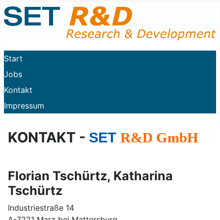
Sprache auswählen
Sprache auswählen
Start
Jobs
Kontakt
Impressum
KONTAKT -
SET
R&D GmbH
Florian Tschürtz, Katharina
Tschürtz
Industriestraße 14
A-7221 Marz bei Mattersburg